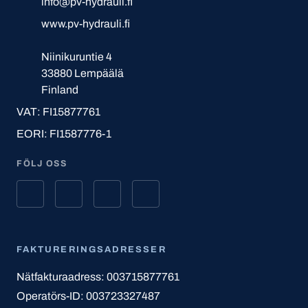
info@pv-hydrauli.fi
www.pv-hydrauli.fi
Niinikuruntie 4
33880 Lempäälä
Finland
VAT: FI15877761
EORI: FI1587776-1
FÖLJ OSS
FAKTURERINGSADRESSER
Nätfakturaadress: 003715877761
Operatörs-ID: 003723327487