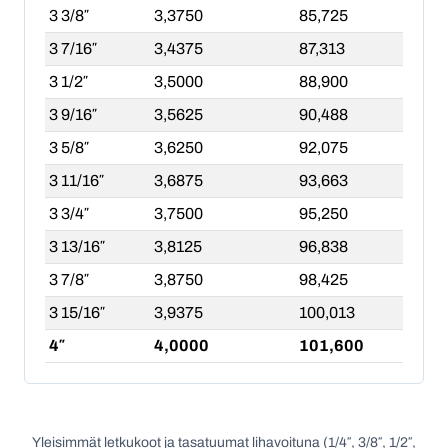
3 3/8″
3,3750
85,725
3 7/16″
3,4375
87,313
3 1/2″
3,5000
88,900
3 9/16″
3,5625
90,488
3 5/8″
3,6250
92,075
3 11/16″
3,6875
93,663
3 3/4″
3,7500
95,250
3 13/16″
3,8125
96,838
3 7/8″
3,8750
98,425
3 15/16″
3,9375
100,013
4″
4,0000
101,600
Yleisimmät letkukoot ja tasatuumat lihavoituna (1/4″, 3/8″, 1/2″,