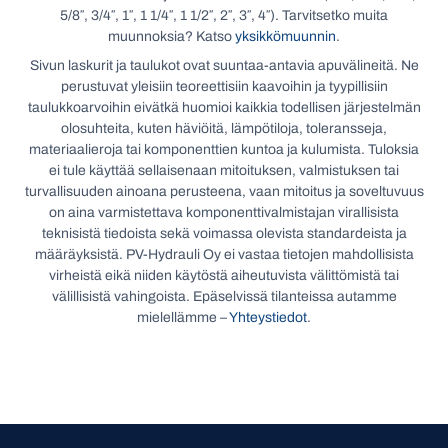
5/8″, 3/4″, 1″, 1 1/4″, 1 1/2″, 2″, 3″, 4″). Tarvitsetko muita
muunnoksia? Katso
yksikkömuunnin
.
Sivun laskurit ja taulukot ovat suuntaa-antavia apuvälineitä. Ne
perustuvat yleisiin teoreettisiin kaavoihin ja tyypillisiin
taulukkoarvoihin eivätkä huomioi kaikkia todellisen järjestelmän
olosuhteita, kuten häviöitä, lämpötiloja, toleransseja,
materiaalieroja tai komponenttien kuntoa ja kulumista. Tuloksia
ei tule käyttää sellaisenaan mitoituksen, valmistuksen tai
turvallisuuden ainoana perusteena, vaan mitoitus ja soveltuvuus
on aina varmistettava komponenttivalmistajan virallisista
teknisistä tiedoista sekä voimassa olevista standardeista ja
määräyksistä. PV-Hydrauli Oy ei vastaa tietojen mahdollisista
virheistä eikä niiden käytöstä aiheutuvista välittömistä tai
välillisistä vahingoista. Epäselvissä tilanteissa autamme
mielellämme –
Yhteystiedot
.