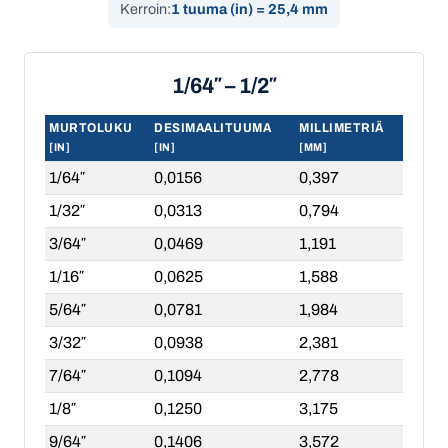
Kerroin:
1 tuuma (in) = 25,4 mm
1/64″ – 1/2″
MURTOLUKU
DESIMAALITUUMA
MILLIMETRIÄ
[IN]
[IN]
[MM]
1/64″
0,0156
0,397
1/32″
0,0313
0,794
3/64″
0,0469
1,191
1/16″
0,0625
1,588
5/64″
0,0781
1,984
3/32″
0,0938
2,381
7/64″
0,1094
2,778
1/8″
0,1250
3,175
9/64″
0,1406
3,572