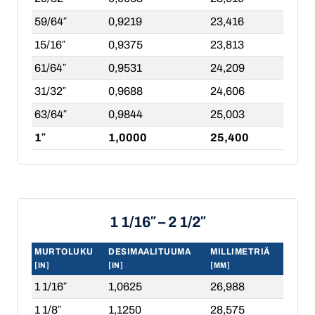
59/64″
0,9219
23,416
15/16″
0,9375
23,813
61/64″
0,9531
24,209
31/32″
0,9688
24,606
63/64″
0,9844
25,003
1″
1,0000
25,400
1 1/16″ – 2 1/2″
MURTOLUKU
DESIMAALITUUMA
MILLIMETRIÄ
[IN]
[IN]
[MM]
1 1/16″
1,0625
26,988
1 1/8″
1,1250
28,575