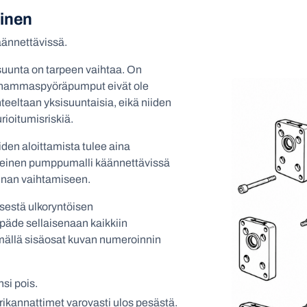
inen
ännettävissä.
nta on tarpeen vaihtaa. On
ki hammaspyöräpumput eivät ole
eeltaan yksisuuntaisia, eikä niiden
ioitumisriskiä.
en aloittamista tulee aina
yseinen pumppumalli käännettävissä
nnan vaihtamiseen.
isestä ulkoryntöisen
de sellaisenaan kaikkiin
ällä sisäosat kuvan numeroinnin
nsi pois.
ikannattimet varovasti ulos pesästä.