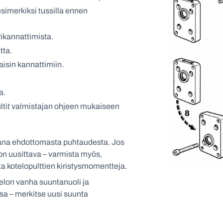
simerkiksi tussilla ennen
rikannattimista.
tta.
isin kannattimiin.
a.
ultit valmistajan ohjeen mukaiseen
ana ehdottomasta puhtaudesta. Jos
 on uusittava – varmista myös,
ata kotelopulttien kiristysmomentteja.
elon vanha suuntanuoli ja
sa – merkitse uusi suunta