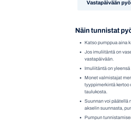
Vastapäivään pyö
Näin tunnistat p
Katso pumppua aina käyt
Jos imuliitäntä on vas
vastapäivään.
Imuliitäntä on yleensä 
Monet valmistajat merk
tyyppimerkintä kertoo 
taulukosta.
Suunnan voi päätellä 
akselin suunnasta, pum
Pumpun tunnistamisessa