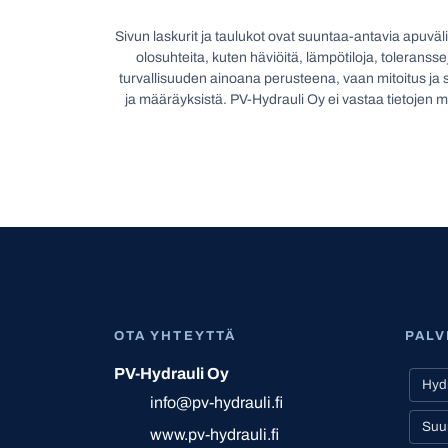
Sivun laskurit ja taulukot ovat suuntaa-antavia apuvälin
olosuhteita, kuten häviöitä, lämpötiloja, toleranss
turvallisuuden ainoana perusteena, vaan mitoitus ja s
ja määräyksistä. PV-Hydrauli Oy ei vastaa tietojen mah
OTA YHTEYTTÄ
PAL
PV-Hydrauli Oy
Hydr
info@pv-hydrauli.fi
Suu
www.pv-hydrauli.fi