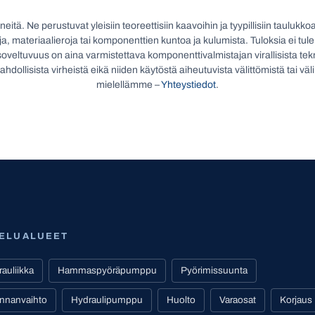
eitä. Ne perustuvat yleisiin teoreettisiin kaavoihin ja tyypillisiin taulukk
eja, materiaalieroja tai komponenttien kuntoa ja kulumista. Tuloksia ei tul
oveltuvuus on aina varmistettava komponenttivalmistajan virallisista tek
dollisista virheistä eikä niiden käytöstä aiheutuvista välittömistä tai vä
mielellämme –
Yhteystiedot
.
VELUALUEET
auliikka
Hammaspyöräpumppu
Pyörimissuunta
nnanvaihto
Hydraulipumppu
Huolto
Varaosat
Korjaus