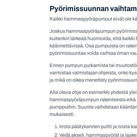
Pyörimissuunnan vaihtam
Kaikki hammaspyöräpumput eivät ole kä
Joskus hammaspyöräpumpun pyörimissuu
kuitenkin tärkeää huomioida, että kaik
käännettävissä. Osa pumpuista on rakent
pyörimissuuntaa voida vaihtaa ilman vaur
Ennen pumpun purkamista tai muutostöid
varmistaa valmistajan ohjeista, onko k
ja mikä on oikea menettely pyörimissuu
Alla oleva ohje on esimerkki yhdestä yle
hammaspyöräpumpun rakenteesta eikä pä
pumppuihin. Suunta vaihdetaan kääntäm
mukaisesti:
Irrota päätykannen pultit ja nosta ka
Vedä akseli, hammaspyörät ja laaker