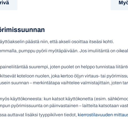
rivä
Myö
yörimissuunnan
töakselin päästä niin, että akseli osoittaa itseäsi kohti.
emmalla, pumppu pyörii myötäpäivään. Jos imuliitäntä on oikeal
paineliitäntää suurempi, joten puolet on helppo tunnistaa liitänt
itsevät koteloon nuolen, joka kertoo öljyn virtaus- tai pyörimi
usein suunnan – merkintätapa vaihtelee valmistajittain, joten tar
myös käyttökoneesta: kun katsot käyttökonetta (esim. sähkömoot
pun pyörimissuunta on päinvastainen – laitteita katsotaan vast
 auttavat lisäksi tyyppikilven tiedot,
kierrostilavuuden mittau