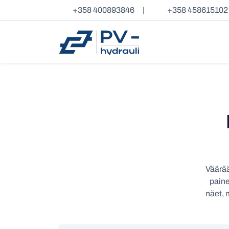
+358 400893846
|
+358 458615102
Väärää
paine
näet, 