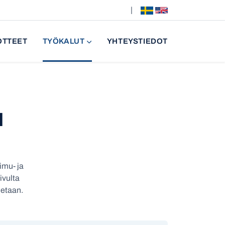
|
OTTEET
TYÖKALUT
YHTEYSTIEDOT
N
imu- ja
ivulta
detaan.