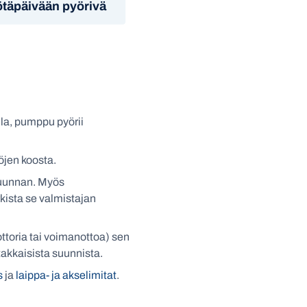
täpäivään pyörivä
la, pumppu pyörii
öjen koosta.
ssuunnan. Myös
kista se valmistajan
toria tai voimanottoa) sen
akkaisista suunnista.
s
ja
laippa- ja akselimitat
.