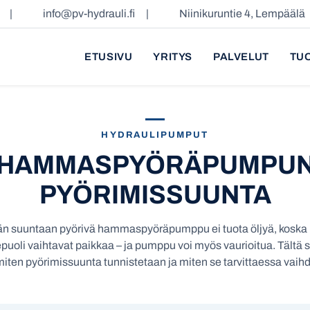
|
info@pv-hydrauli.fi
|
Niinikuruntie 4, Lempäälä
ETUSIVU
YRITYS
PALVELUT
TU
HYDRAULIPUMPUT
HAMMASPYÖRÄPUMPU
PYÖRIMISSUUNTA
n suuntaan pyörivä hammaspyöräpumppu ei tuota öljyä, koska 
puoli vaihtavat paikkaa – ja pumppu voi myös vaurioitua. Tältä s
miten pyörimissuunta tunnistetaan ja miten se tarvittaessa vaih