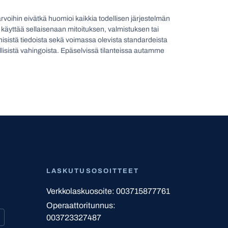
oarvoihin eivätkä huomioi kaikkia todellisen järjestelmän
e käyttää sellaisenaan mitoituksen, valmistuksen tai
nisistä tiedoista sekä voimassa olevista standardeista
lillisistä vahingoista. Epäselvissä tilanteissa autamme
LASKUTUSOSOITTEET
Verkkolaskuosoite: 003715877761
Operaattoritunnus:
003723327487