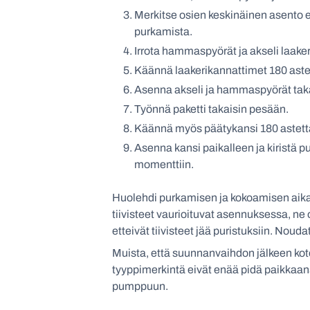
Merkitse osien keskinäinen asento e
purkamista.
Irrota hammaspyörät ja akseli laake
Käännä laakerikannattimet 180 aste
Asenna akseli ja hammaspyörät taka
Työnnä paketti takaisin pesään.
Käännä myös päätykansi 180 astett
Asenna kansi paikalleen ja kiristä p
momenttiin.
Huolehdi purkamisen ja kokoamisen aik
tiivisteet vaurioituvat asennuksessa, ne
etteivät tiivisteet jää puristuksiin. Noud
Muista, että suunnanvaihdon jälkeen kot
tyyppimerkintä eivät enää pidä paikkaan
pumppuun.