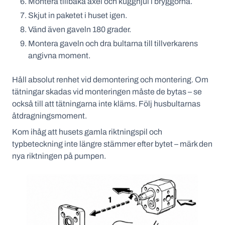
Montera tillbaka axel och kugghjul i bryggorna.
Skjut in paketet i huset igen.
Vänd även gaveln 180 grader.
Montera gaveln och dra bultarna till tillverkarens
angivna moment.
Håll absolut renhet vid demontering och montering. Om
tätningar skadas vid monteringen måste de bytas – se
också till att tätningarna inte kläms. Följ husbultarnas
åtdragningsmoment.
Kom ihåg att husets gamla riktningspil och
typbeteckning inte längre stämmer efter bytet – märk den
nya riktningen på pumpen.