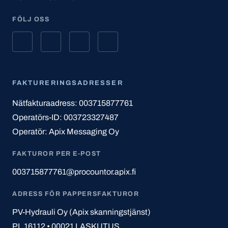
FÖLJ OSS
FAKTURERINGSADRESSER
Nätfakturaadress: 003715877761
Operatörs-ID: 003723327487
Operatör: Apix Messaging Oy
FAKTUROR PER E-POST
003715877761@procountor.apix.fi
ADRESS FÖR PAPPERSFAKTUROR
PV-Hydrauli Oy (Apix skanningstjänst)
PL 16112 • 00021 LASKUTUS