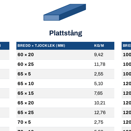
Plattstång
M
BREDD × TJOCKLEK (MM)
KG/M
BRE
60 × 20
9,42
100
60 × 25
11,78
100
65 × 5
2,55
100
65 × 10
5,10
120
65 × 15
7,65
120
65 × 20
10,21
120
65 × 25
12,76
120
70 × 5
2,75
120