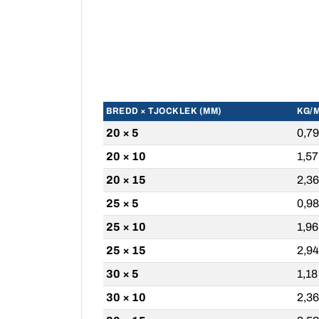
BREDD × TJOCKLEK (MM)
KG/
20 × 5
0,79
20 × 10
1,57
20 × 15
2,36
25 × 5
0,98
25 × 10
1,96
25 × 15
2,94
30 × 5
1,18
30 × 10
2,36