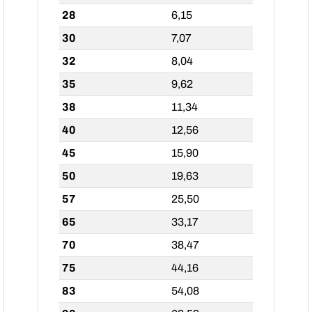
28
6,15
30
7,07
32
8,04
35
9,62
38
11,34
40
12,56
45
15,90
50
19,63
57
25,50
65
33,17
70
38,47
75
44,16
83
54,08