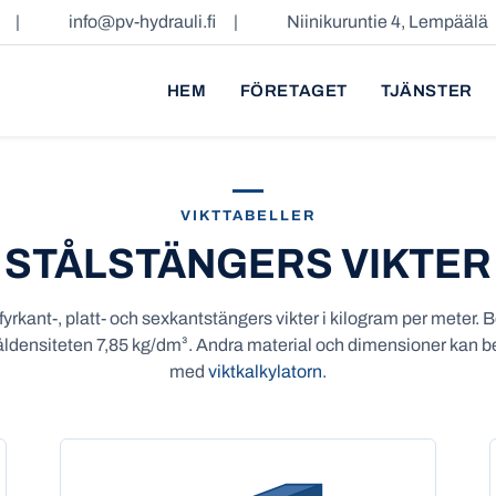
|
info@pv-hydrauli.fi
|
Niinikuruntie 4, Lempäälä
HEM
FÖRETAGET
TJÄNSTER
VIKTTABELLER
STÅLSTÄNGERS VIKTER
fyrkant-, platt- och sexkantstängers vikter i kilogram per meter. 
ldensiteten 7,85 kg/dm³. Andra material och dimensioner kan 
med
viktkalkylatorn
.