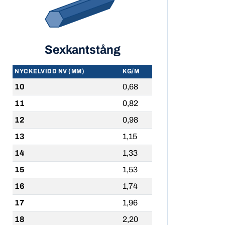
Sexkantstång
NYCKELVIDD NV (MM)
KG/M
10
0,68
11
0,82
12
0,98
13
1,15
14
1,33
15
1,53
16
1,74
17
1,96
18
2,20