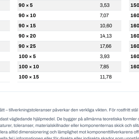
90 × 5
3,53
150
90 × 10
7,07
160
90 × 15
10,60
160
90 × 20
14,13
160
90 × 25
17,66
160
100 × 5
3,93
160
100 × 10
7,85
160
100 × 15
11,78
 – tillverkningstoleranser påverkar den verkliga vikten. För rostfritt stå
dast vägledande hjälpmedel. De bygger på allmänna teoretiska formler och 
turer, toleranser, materialskillnader eller komponenternas skick och sl
ollera alltid dimensionering och lämplighet mot komponenttillverkarens of
ella fel i informationen eller för direkta eller indirekta skador som uppst