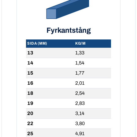
Fyrkantstång
SIDA (MM)
KG/M
13
1,33
14
1,54
15
1,77
16
2,01
18
2,54
19
2,83
20
3,14
22
3,80
25
4,91