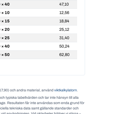
 × 40
47,10
 × 10
12,56
 × 15
18,84
 × 20
25,12
 × 25
31,40
 × 40
50,24
 × 50
62,80
l (7,90) och andra material, använd
viktkalkylatorn
.
typiska tabellvärden och tar inte hänsyn till alla
itage. Resultaten får inte användas som enda grund för
ficiella tekniska data samt gällande standarder och
år vid användningen. Vid oklarheter hjälper vi gärna –