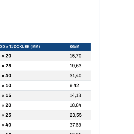
DD × TJOCKLEK (MM)
KG/M
 × 20
15,70
 × 25
19,63
 × 40
31,40
 × 10
9,42
 × 15
14,13
 × 20
18,84
 × 25
23,55
 × 40
37,68