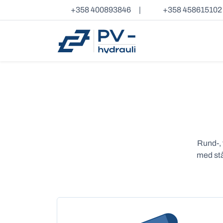
+358 400893846
|
+358 458615102
Rund-, 
med stå