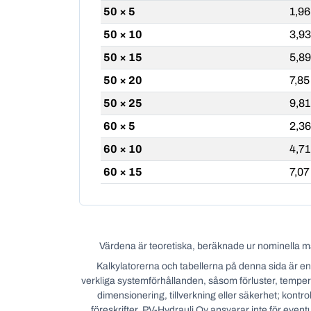
50 × 5
1,96
50 × 10
3,93
50 × 15
5,89
50 × 20
7,85
50 × 25
9,81
60 × 5
2,36
60 × 10
4,71
60 × 15
7,07
Värdena är teoretiska, beräknade ur nominella mått
Kalkylatorerna och tabellerna på denna sida är en
verkliga systemförhållanden, såsom förluster, tempera
dimensionering, tillverkning eller säkerhet; kontr
föreskrifter. PV-Hydrauli Oy ansvarar inte för eventu