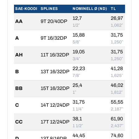
SAE-KOODI
SPLINES
NOMINELL Ø (ND)
TL
12,7
26,97
AA
9T 20/40DP
1/2″
1,062″
15,88
31,75
A
9T 16/32DP
5/8″
1,250″
19,05
31,75
AH
11T 16/32DP
3/4″
1,250″
22,23
41,28
B
13T 16/32DP
7/8″
1,625″
25,4
46,02
BB
15T 16/32DP
1″
1,812″
31,75
55,55
C
14T 12/24DP
1 1/4″
2,187″
38,1
61,90
CC
17T 12/24DP
1 1/2″
2,437″
44,45
74,60
D
13T 8/16DP