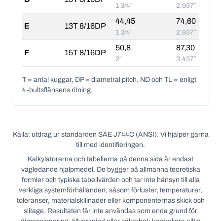
1 3/4″
2,937″
44,45
74,60
E
13T 8/16DP
1 3/4″
2,937″
50,8
87,30
F
15T 8/16DP
2″
3,437″
T = antal kuggar, DP = diametral pitch. ND och TL = enligt
4-bultsflänsens ritning.
Källa: utdrag ur standarden SAE J744C (ANSI). Vi hjälper gärna
till med identifieringen.
Kalkylatorerna och tabellerna på denna sida är endast
vägledande hjälpmedel. De bygger på allmänna teoretiska
formler och typiska tabellvärden och tar inte hänsyn till alla
verkliga systemförhållanden, såsom förluster, temperaturer,
toleranser, materialskillnader eller komponenternas skick och
slitage. Resultaten får inte användas som enda grund för