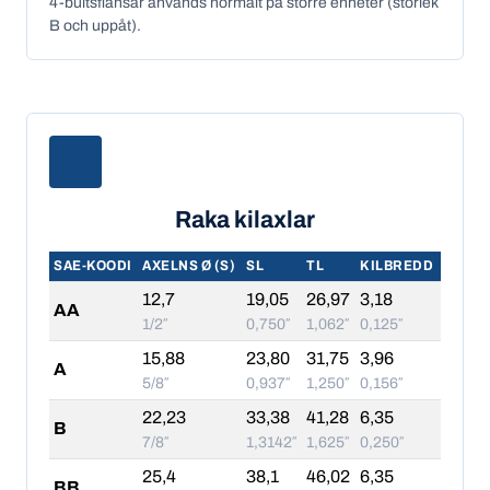
4-bultsflänsar används normalt på större enheter (storlek
B och uppåt).
Raka kilaxlar
SAE-KOODI
AXELNS Ø (S)
SL
TL
KILBREDD
12,7
19,05
26,97
3,18
AA
1/2″
0,750″
1,062″
0,125″
15,88
23,80
31,75
3,96
A
5/8″
0,937″
1,250″
0,156″
22,23
33,38
41,28
6,35
B
7/8″
1,3142″
1,625″
0,250″
25,4
38,1
46,02
6,35
BB