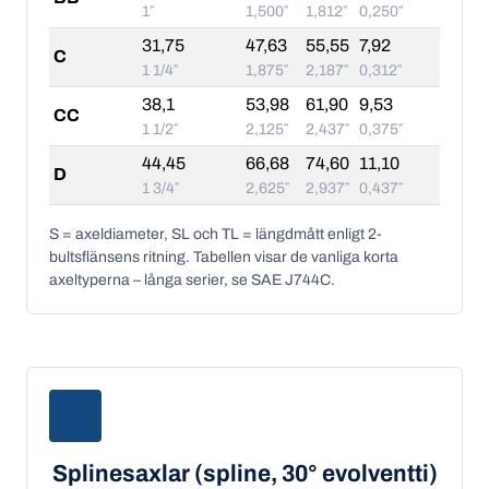
1″
1,500″
1,812″
0,250″
31,75
47,63
55,55
7,92
C
1 1/4″
1,875″
2,187″
0,312″
38,1
53,98
61,90
9,53
CC
1 1/2″
2,125″
2,437″
0,375″
44,45
66,68
74,60
11,10
D
1 3/4″
2,625″
2,937″
0,437″
S = axeldiameter, SL och TL = längdmått enligt 2-
bultsflänsens ritning. Tabellen visar de vanliga korta
axeltyperna – långa serier, se SAE J744C.
Splinesaxlar (spline, 30° evolventti)