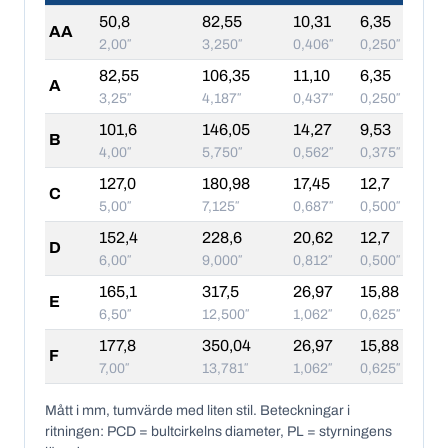
50,8
82,55
10,31
6,35
AA
2,00″
3,250″
0,406″
0,250″
82,55
106,35
11,10
6,35
A
3,25″
4,187″
0,437″
0,250″
101,6
146,05
14,27
9,53
B
4,00″
5,750″
0,562″
0,375″
127,0
180,98
17,45
12,7
C
5,00″
7,125″
0,687″
0,500″
152,4
228,6
20,62
12,7
D
6,00″
9,000″
0,812″
0,500″
165,1
317,5
26,97
15,88
E
6,50″
12,500″
1,062″
0,625″
177,8
350,04
26,97
15,88
F
7,00″
13,781″
1,062″
0,625″
Mått i mm, tumvärde med liten stil. Beteckningar i
ritningen: PCD = bultcirkelns diameter, PL = styrningens