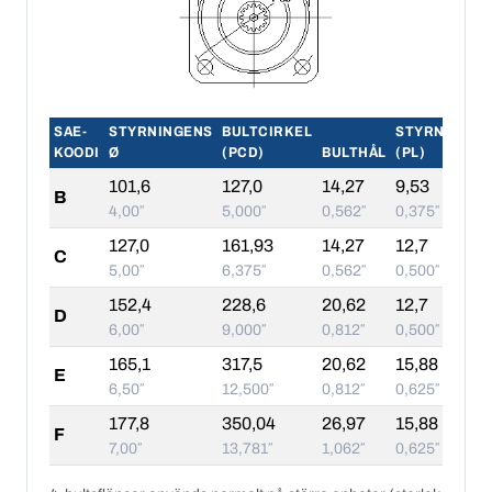
SAE-
STYRNINGENS
BULTCIRKEL
STYRNING
KOODI
Ø
(PCD)
BULTHÅL
(PL)
101,6
127,0
14,27
9,53
B
4,00″
5,000″
0,562″
0,375″
127,0
161,93
14,27
12,7
C
5,00″
6,375″
0,562″
0,500″
152,4
228,6
20,62
12,7
D
6,00″
9,000″
0,812″
0,500″
165,1
317,5
20,62
15,88
E
6,50″
12,500″
0,812″
0,625″
177,8
350,04
26,97
15,88
F
7,00″
13,781″
1,062″
0,625″